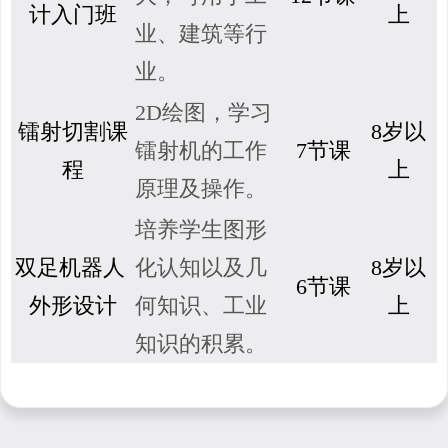
计入门班
上
业、建筑等行
业。
2D绘图，学习
镭射切割课
8岁以
镭射机的工作
7节课
程
上
原理及操作。
培养学生图形
双足机器人
化认知以及几
8岁以
6节课
外形设计
何知识、工业
上
知识的积累。