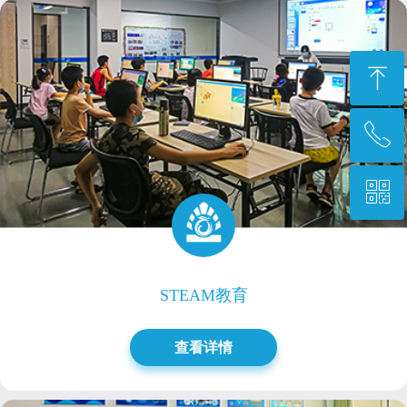
ꁸ
ꂅ
回到顶部
ꀥ
0769-87777455转2504
微信二维码
STEAM教育
查看详情