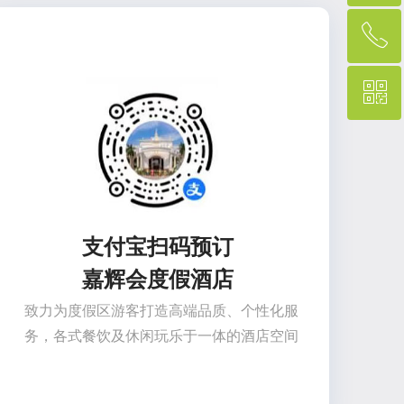
ꂅ
回到顶部
ꀥ
400-001-8887
微信二维码
支付
宝扫码预订
嘉辉会度假酒店
致力为度假区游客打造高端品质、个性化服
务，各式餐饮及休闲玩乐于一体的酒店空间