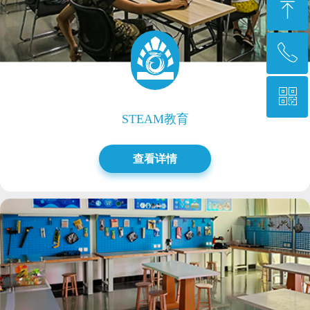
ꁸ
ꂅ
回到顶部
ꀥ
0769-87777455转2504
STEAM教育
微信二维码
查看详情