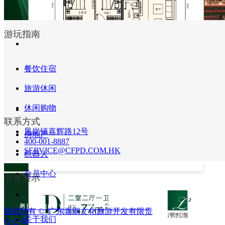
游玩指南
餐饮住宿
넳
넲
旅游休闲
休闲购物
联系方式
凤岗镇嘉辉路12号
房地产
400-001-8887
SERVICE@CFPD.COM.HK
机器人
会员中心
业务展示
嘉辉·罗浮公馆
115m²  3房2厅2卫
粤ICP备10211930号
粤ICP备19088927号
版权所有 © 
广东嘉朗文化旅游开发有限责
关于我们
任公司