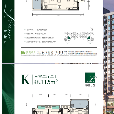
嘉辉·罗浮公馆
77m²  2房2厅1卫