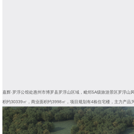
嘉辉·罗浮公馆处惠州市博罗县罗浮山区域，毗邻5A级旅游景区罗浮山风
积约30339㎡，商业面积约3998㎡，项目规划有4栋住宅楼，主力产品