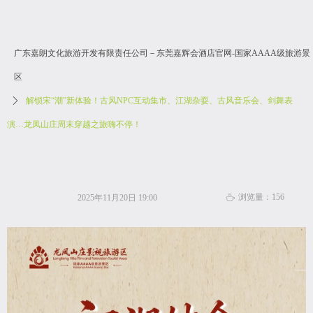
广东嘉朗文化旅游开发有限责任公司－东莞嘉辉会酒店官网-国家AAAA级旅游景
区
ꄲ
解锁宋“潮”新体验！古风NPC互动集市、江湖杂耍、古风音乐会、剑舞表
演…龙凤山庄周末穿越之旅嗨不停！
浏览量：
156
2025年11月20日
19:00
ꄘ